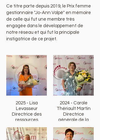
Ce titre porte depuis 2019, le Prix femme
gestionnaire "Jo-Ann Volpé" en mémoire
de celle qui fut une membre très
engagée dans le développement de
notre réseau et qui fut la principale
instigatrice de ce projet.
2025 - Lisa
2024 - Carole
Levasseur
Thériault Martin
Directrice des
Directrice
ressources
générale de la
humaines et de la
Fondation de
santé et sécurité
l'Hôpital régionale
chez Waska
d'Edmundston