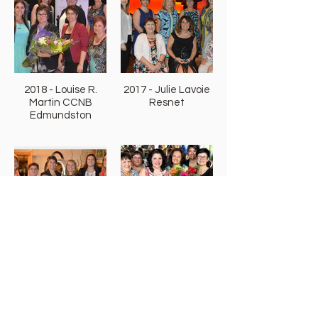
2018 - Louise R.
2017 - Julie Lavoie
Martin CCNB
Resnet
Edmundston
2016 - Micheline
2015 - Chantal
Lavoie CBDC
Thériault Banque
Madawaska
Nationale