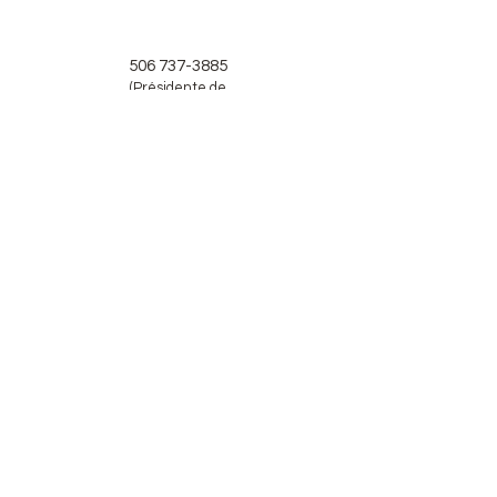
506 737-3885
(Présidente de
Réfam
Dominique
Babineau)
Envoi
© 2026 Réseau Échange Femmes en
Affaires du Madawaska