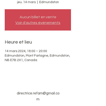
jeu. 14 mars
  |  
Edmundston
Aucun billet en vente
Voir d'autres événements
Heure et lieu
14 mars 2024, 18:00 – 20:00
Edmundston, Mont Farlagne, Edmundston,
NB E7B 2X1, Canada
directrice.refam@gmail.co
m