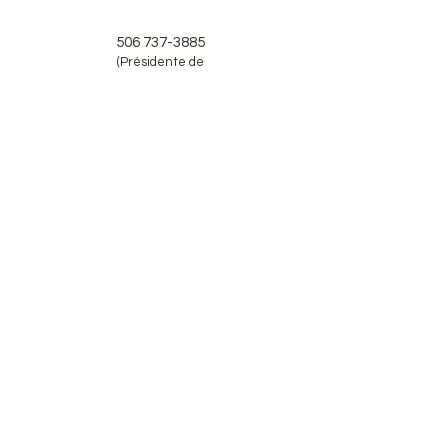
506 737-3885
(Présidente de
Réfam
Dominique
Babineau)
Envoi
© 2026 Réseau Échange Femmes en
Affaires du Madawaska