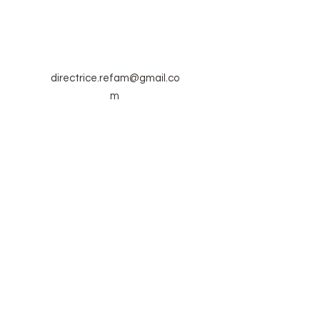
directrice.refam@gmail.co
m
506 737-3885
(Présidente de
Réfam
Dominique
Babineau)
Envoi