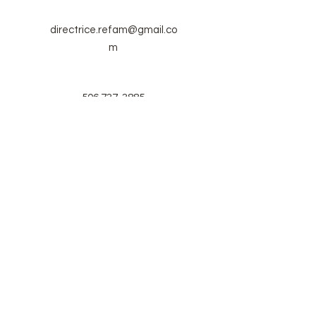
directrice.refam@gmail.co
m
506 737-3885
(Présidente de
Réfam
Dominique
Babineau)
Envoi
© 2026 Réseau Échange Femmes en