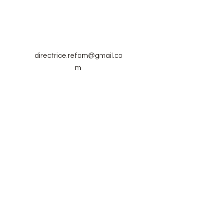
directrice.refam@gmail.co
m
506 737-3885
(Présidente de
Réfam
Dominique
Babineau)
Envoi